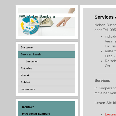
FAW Verlag Bamberg
Services
Neben Bücher
oder Tel. 09
indivi
Verans
lukull
Startseite
außerg
Services & mehr
Prag -
Reiseb
Lesungen
Ort
Aktuelles
Kontakt
Services
Anfahrt
In Kooperati
Impressum
mit einer Ko
Lesen Sie h
Kontakt
Lesun
FAW Verlag Bamberg