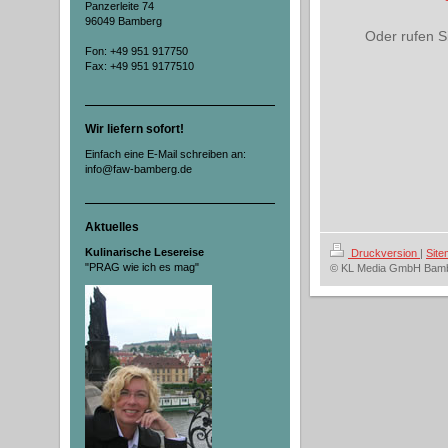
Panzerleite 74
96049 Bamberg
Oder rufen S
Fon: +49 951 917750
Fax: +49 951 9177510
Wir liefern sofort!
Einfach eine E-Mail schreiben an:
info@faw-bamberg.de
Aktuelles
Kulinarische Lesereise
Druckversion
|
Sit
"PRAG wie ich es mag"
© KL Media GmbH Bam